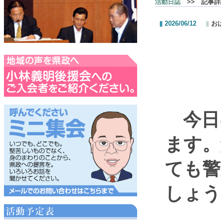
活動日誌
>> 記事詳
2026/06/12
お
おは
今日
ます。
ても警
しょう