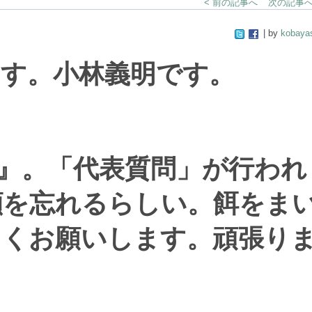
< 前の記事へ
次の記事へ
| by
kobaya
小林義明です。
』。「代表質問」が行われ
顔を忘れるらしい。餌をま
しくお願いします。頑張り