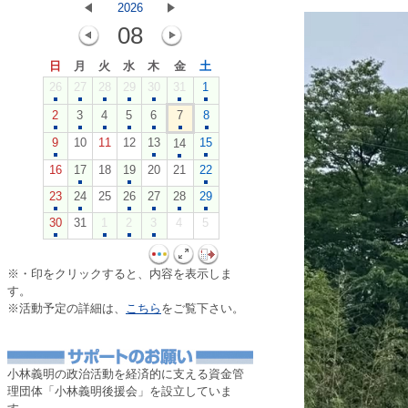
2026
08
日
月
火
水
木
金
土
26
27
28
29
30
31
1
2
3
4
5
6
7
8
9
10
11
12
13
15
14
16
17
18
19
20
21
22
23
24
25
26
27
28
29
30
31
1
2
3
4
5
※・印をクリックすると、内容を表示しま
す。
※活動予定の詳細は、
こちら
をご覧下さい。
・
小林義明の政治活動を経済的に支える資金管
理団体「小林義明後援会」を設立していま