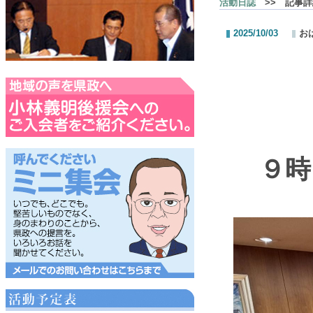
活動日誌
>> 記事詳
2025/10/03
お
おは
９時