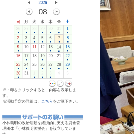
2026
08
日
月
火
水
木
金
土
26
27
28
29
30
31
1
2
3
4
5
6
7
8
9
10
11
12
13
15
14
16
17
18
19
20
21
22
23
24
25
26
27
28
29
30
31
1
2
3
4
5
※・印をクリックすると、内容を表示しま
す。
※活動予定の詳細は、
こちら
をご覧下さい。
・
小林義明の政治活動を経済的に支える資金管
理団体「小林義明後援会」を設立していま