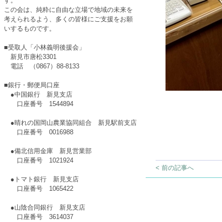
す。
この会は、純粋に自由な立場で地域の未来を
考えられるよう、多くの皆様にご支援をお願
いするものです。
■受取人「小林義明後援会」
新見市唐松3301
電話 （0867）88-8133
■銀行・郵便局口座
●中国銀行 新見支店
口座番号 1544894
●晴れの国岡山農業協同組合 新見駅前支店
口座番号 0016988
●備北信用金庫 新見営業部
口座番号 1021924
< 前の記事へ
●トマト銀行 新見支店
口座番号 1065422
●山陰合同銀行 新見支店
口座番号 3614037