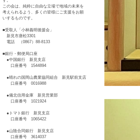
す。
この会は、純粋に自由な立場で地域の未来を
考えられるよう、多くの皆様にご支援をお願
いするものです。
■受取人「小林義明後援会」
新見市唐松3301
電話 （0867）88-8133
■銀行・郵便局口座
●中国銀行 新見支店
口座番号 1544894
●晴れの国岡山農業協同組合 新見駅前支店
口座番号 0016988
●備北信用金庫 新見営業部
口座番号 1021924
●トマト銀行 新見支店
口座番号 1065422
●山陰合同銀行 新見支店
口座番号 3614037