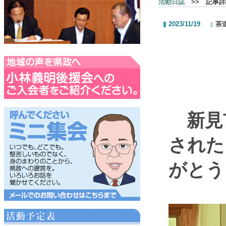
活動日誌
>> 記事詳
2023/11/19
茶
こ
新見市
された
がとう