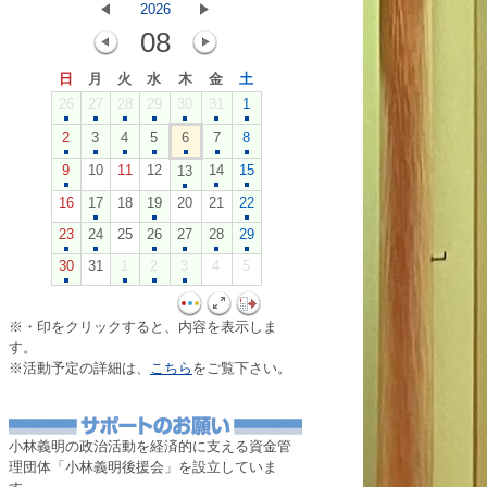
2026
08
日
月
火
水
木
金
土
26
27
28
29
30
31
1
2
3
4
5
6
7
8
9
10
11
12
14
15
13
16
17
18
19
20
21
22
23
24
25
26
27
28
29
30
31
1
2
3
4
5
※・印をクリックすると、内容を表示しま
す。
※活動予定の詳細は、
こちら
をご覧下さい。
・
小林義明の政治活動を経済的に支える資金管
理団体「小林義明後援会」を設立していま